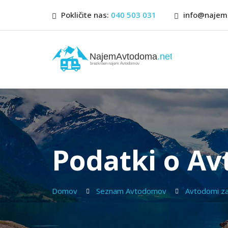
Pokličite nas:
040 503 031
info@najem
Podatki o A
Domov
Seznam Avtodomov
Avtodomi z