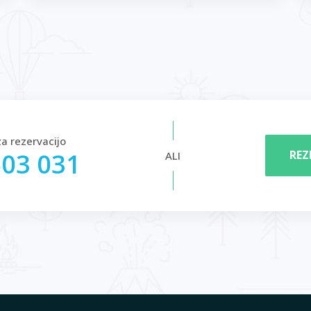
za rezervacijo
REZ
503 031
ALI