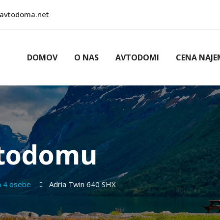
avtodoma.net
DOMOV
O NAS
AVTODOMI
CENA NAJE
vtodomu
a 4 osebe
Adria Twin 640 SHX