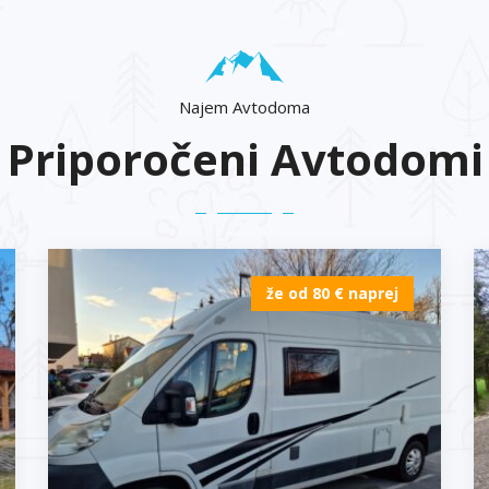
Najem Avtodoma
Priporočeni Avtodomi
že od 80 € naprej